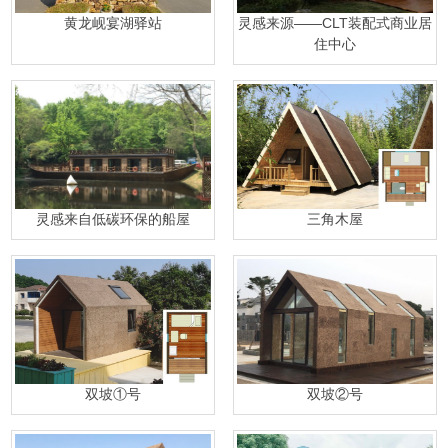
黄龙岘宴湖驿站
灵感来源——CLT装配式商业居
住中心
灵感来自低碳环保的船屋
三角木屋
双坡①号
双坡②号