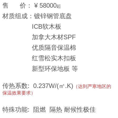
售 价： ¥ 58000
起
联系我们
材质组成：镀锌钢管底盘
ICB软木板
加拿大木材SPF
优质隔音保温棉
红雪松实木扣板
新型环保地板 等
传热系数: 0.237W/(㎡.K)
（
达到严寒地区的
保温效果要求
）
特殊功能: 阻燃 隔热
 耐候性极佳 