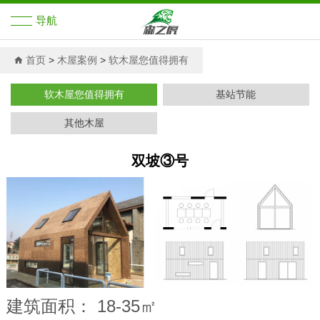
导航
首页
首页
>
木屋案例
>
软木屋您值得拥有
展示之家
软木屋您值得拥有
基站节能
其他木屋
木屋解决方案
双坡③号
木屋案例
新闻中心
关于森之虎
木屋知识培训
建筑面积： 18-35㎡
木屋资料